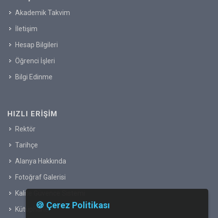
Akademik Takvim
İletişim
Hesap Bilgileri
Öğrenci İşleri
Bilgi Edinme
HIZLI ERIŞIM
Rektör
Tarihçe
Alanya Hakkında
Fotoğraf Galerisi
Kalite Güvence Sistemi
🍪 Çerez Politikası
Kütüphane