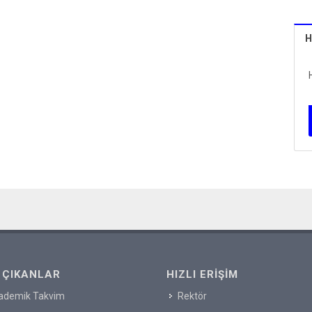
H
 ÇIKANLAR
HIZLI ERIŞIM
ademik Takvim
Rektör