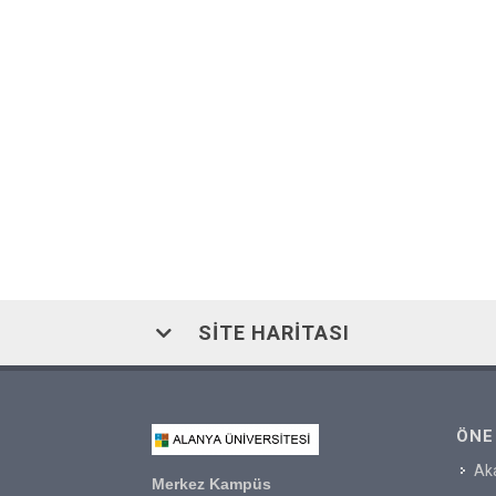
SITE HARITASI
ÖNE
Ak
Merkez Kampüs