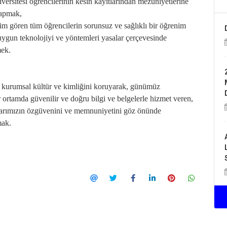
ersitesi öğrencilerinin kesin kayıtlarından mezuniyetlerine
yapmak,
im gören tüm öğrencilerin sorunsuz ve sağlıklı bir öğrenim
 uygun teknolojiyi ve yöntemleri yasalar çerçevesinde
mek.
lü kurumsal kültür ve kimliğini koruyarak, günümüz
r ortamda güvenilir ve doğru bilgi ve belgelerle hizmet veren,
anlarımızın özgüvenini ve memnuniyetini göz önünde
mak.