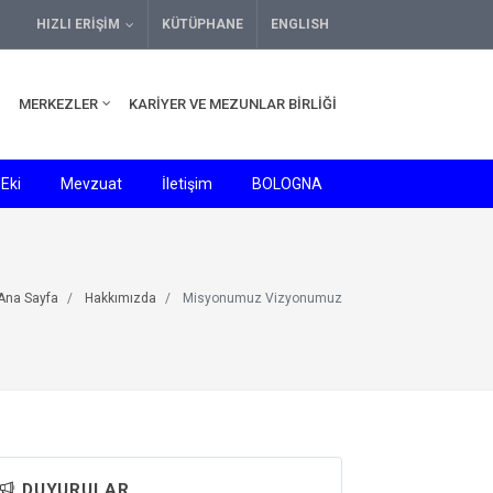
HIZLI ERIŞIM
KÜTÜPHANE
ENGLISH
MERKEZLER
KARIYER VE MEZUNLAR BIRLIĞI
Eki
Mevzuat
İletişim
BOLOGNA
Ana Sayfa
Hakkımızda
Misyonumuz Vizyonumuz
DUYURULAR