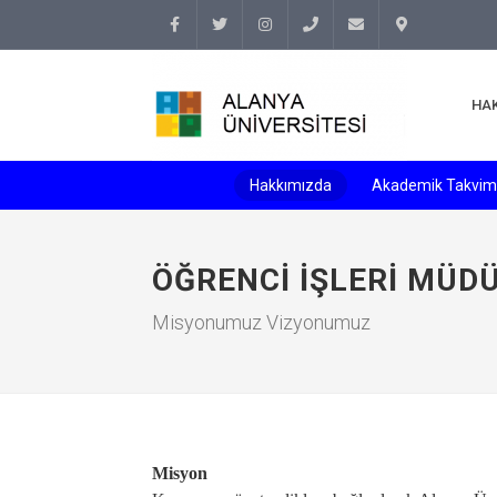
Facebook
Twitter
Instagram
(+90
info@alanyauniversity.
İletişim
HA
242)
513 69
Hakkımızda
Akademik Takvim
69
ÖĞRENCI İŞLERI MÜD
Misyonumuz Vizyonumuz
Misyon