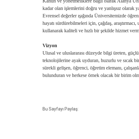
Kanun ve yönetmeliklere bağlı olarak Alanya Üniv
kadar olan işlemlerini doğru ve yanlışsız olarak 
Evrensel değerler ışığında Üniversitemizde öğren
hayatı sürdürebilmeleri için, çağdaş, araştırmacı,
kullanarak kaliteli ve hızlı bir şekilde hizmet ver
Vizyon
Ulusal ve uluslararası düzeyde bilgi üreten, güç
teknolojilerine ayak uyduran, huzurlu ve sıcak bi
sürekli gelişen, öğrenci, öğretim elemanı, çalış
bulunduran ve herkese örnek olacak bir birim ol
Bu Sayfayı Paylaş: