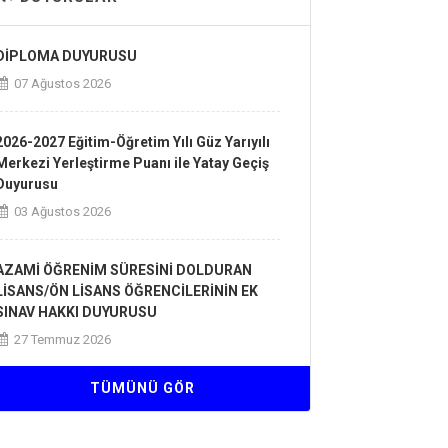
DİPLOMA DUYURUSU
07 Ağustos 2026
2026-2027 Eğitim-Öğretim Yılı Güz Yarıyılı
Merkezi Yerleştirme Puanı ile Yatay Geçiş
Duyurusu
03 Ağustos 2026
AZAMİ ÖĞRENİM SÜRESİNİ DOLDURAN
LİSANS/ÖN LİSANS ÖĞRENCİLERİNİN EK
SINAV HAKKI DUYURUSU
27 Temmuz 2026
TÜMÜNÜ GÖR
2026-2027 EĞİTİM-ÖĞRETİM YILI
AKADEMİK TAKVİMİ
23 Temmuz 2026