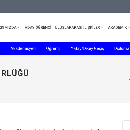
edu.tr
KKIMIZDA
ADAY ÖĞRENCİ
ULUSLARARASI İLİŞKİLER
AKADEMİK
Akademisyen
Öğrenci
Yatay/Dikey Geçiş
Diploma 
ÜRLÜĞÜ