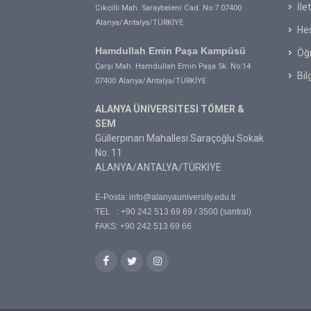
İle
Cikcilli Mah. Saraybeleni Cad. No:7 07400
Alanya/Antalya/TÜRKİYE
Hes
Hamdullah Emin Paşa Kampüsü
Öğr
Çarşı Mah. Hamdullah Emin Paşa Sk. No:14
Bil
07400 Alanya/Antalya/TÜRKİYE
ALANYA ÜNİVERSİTESİ TÖMER &
SEM
Güllerpınarı Mahallesi Saraçoğlu Sokak
No: 11
ALANYA/ANTALYA/TÜRKİYE
E-Posta:
info@alanyauniversity.edu.tr
TEL : +90 242 513 69 69 / 3500 (santral)
FAKS: +90 242 513 69 66