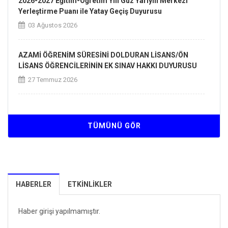
2026-2027 Eğitim-Öğretim Yılı Güz Yarıyılı Merkezi
Yerleştirme Puanı ile Yatay Geçiş Duyurusu
03 Ağustos 2026
AZAMİ ÖĞRENİM SÜRESİNİ DOLDURAN LİSANS/ÖN
LİSANS ÖĞRENCİLERİNİN EK SINAV HAKKI DUYURUSU
27 Temmuz 2026
2026-2027 EĞİTİM-ÖĞRETİM YILI AKADEMİK TAKVİMİ
23 Temmuz 2026
TÜMÜNÜ GÖR
2026-2027 Eğitim-Öğretim Yılı Güz Yarıyılı
Kurumlararası Yatay Geçiş Duyurusu
08 Temmuz 2026
HABERLER
ETKINLIKLER
Haber girişi yapılmamıştır.