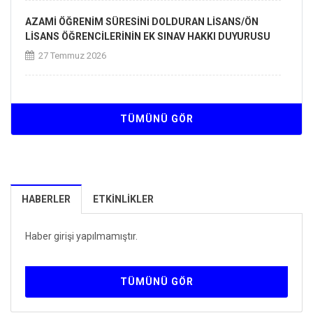
AZAMİ ÖĞRENİM SÜRESİNİ DOLDURAN LİSANS/ÖN
LİSANS ÖĞRENCİLERİNİN EK SINAV HAKKI DUYURUSU
27 Temmuz 2026
2026-2027 Eğitim-Öğretim Yılı Akademik Takvimi
23 Temmuz 2026
TÜMÜNÜ GÖR
2026-2027 Eğitim-Öğretim Yılı Güz Yarıyılı
Kurumlararası Yatay Geçiş Duyurusu
08 Temmuz 2026
HABERLER
ETKINLIKLER
Haber girişi yapılmamıştır.
TÜMÜNÜ GÖR